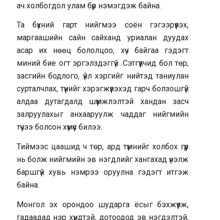
ач холбогдол улам бүр нэмэгдэж байна.
Та бүхний гарт нийгмээ соён гэгээрүүлэх,
маргаашийн сайн сайханд уриалан дуудах
асар их нөөц бололцоо, хүч байгаа гэдэгт
миний бие огт эргэлздэггүй. Сэтгүүлчид бол төр,
засгийн бодлого, үйл хэргийг нийтэд таниулан
сурталчлах, түүнийг хэрэгжүүлэхэд гарч болзошгүй
алдаа дутагдалд шүүмжлэлтэй хандан засч
залруулахыг анхааруулж чаддаг нийгмийн
түүчээ болсон хүмүүс билээ.
Тиймээс цаашид ч төр, ард түмнийг холбох гүүр
нь болж нийгмийн эв нэгдлийг хангахад үнэлж
баршгүй хувь нэмрээ оруулна гэдэгт итгэж
байна.
Монгол эх орондоо шударга ёсыг бэхжүүлж,
гадаадад нэр хүндтэй, дотоодод эв нэгдэлтэй,