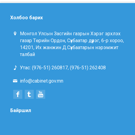
Холбоо барих
Монгол Улсын Засгийн газрын Хэрэг эрхлэх
газар Төрийн Ордон, Сүхбаатар дүүрэг, 6-р хороо,
14201, Их жанжин Д.Сүхбаатарын нэрэмжит
талбай
Утас: (976-51) 260817, (976-51) 262408
info@cabinet.gov.mn
Байршил