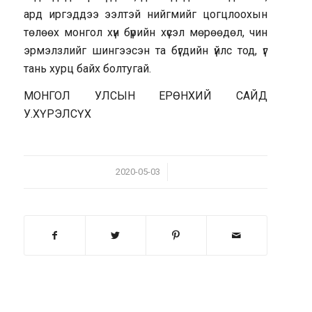
ард иргэддээ ээлтэй нийгмийг цогцлоохын
төлөөх монгол хүн бүрийн хүсэл мөрөөдөл, чин
эрмэлзлийг шингээсэн та бүгдийн үйлс тод, үг
тань хурц байх болтугай.
МОНГОЛ УЛСЫН ЕРӨНХИЙ САЙД
У.ХҮРЭЛСҮХ
/
2020-05-03