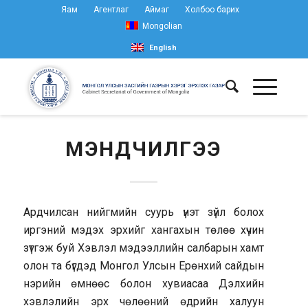
Яам
Агентлаг
Аймаг
Холбоо барих
Mongolian
English
МЭНДЧИЛГЭЭ
Ардчилсан нийгмийн суурь үнэт зүйл болох
иргэний мэдэх эрхийг хангахын төлөө хүчин
зүтгэж буй Хэвлэл мэдээллийн салбарын хамт
олон та бүгдэд Монгол Улсын Ерөнхий сайдын
нэрийн өмнөөс болон хувиасаа Дэлхийн
хэвлэлийн эрх чөлөөний өдрийн халуун