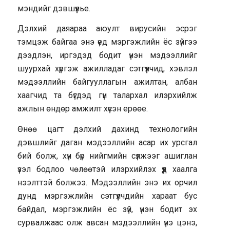
мэндийг дэвшүүлье.
Дэлхий даяараа аюулт вирусийн эсрэг
тэмцэж байгаа энэ үед мэргэжлийн ёс зүйгээ
дээдлэн, иргэдэд бодит үнэн мэдээллийг
шуурхай хүргэж ажилладаг сэтгүүлчид, хэвлэл
мэдээллийн байгууллагын ажилтан, албан
хаагчид та бүгдэд гүн талархал илэрхийлж
ажлын өндөр амжилт хүсэн ерөөе.
Өнөө цагт дэлхий дахинд технологийн
дэвшлийг даган мэдээллийн асар их урсгал
бий болж, хүн бүр нийгмийн сүлжээг ашиглан
үзэл бодлоо чөлөөтэй илэрхийлэх үүд хаалга
нээлттэй болжээ. Мэдээллийн энэ их орчил
дунд мэргэжлийн сэтгүүлчдийн хараат бус
байдал, мэргэжлийн ёс зүй, үнэн бодит эх
сурвалжаас олж авсан мэдээллийн үнэ цэнэ,