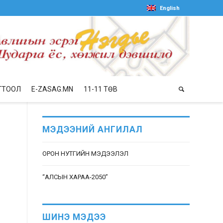
English
ГТООЛ
E-ZASAG.MN
11-11 ТӨВ
МЭДЭЭНИЙ АНГИЛАЛ
ОРОН НУТГИЙН МЭДЭЭЛЭЛ
“АЛСЫН ХАРАА-2050”
ШИНЭ МЭДЭЭ