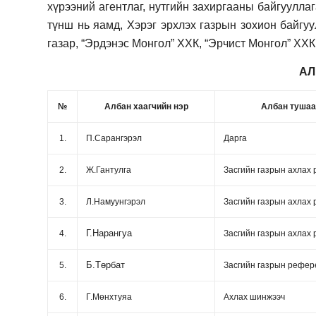
хүрээний агентлаг, нутгийн захиргааны байгууллаг
түнш нь яамд, Хэрэг эрхлэх газрын зохион байгу
газар, “Эрдэнэс Монгол” ХХК, “Эрчист Монгол” ХХК
АЛ
№
Албан хаагчийн нэр
Албан туша
1.
П.Сарангэрэл
Дарга
2.
Ж.Гантулга
Засгийн газрын ахлах
3.
Л.Намуунгэрэл
Засгийн газрын ахлах
Г.Нарангуа
4.
Засгийн газрын ахлах
Б.Төрбат
5.
Засгийн газрын рефер
6.
Г.Мөнхтуяа
Ахлах шинжээч