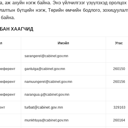
а, аж ахуйн нэгж байна. Энэ үйлчилгээг үзүүлэхэд оролцох
улалтын бүтцийн нэгж, Төрийн өмчийн бодлого, зохицуулал
 байна.
БАН ХААГЧИД
ал
Имэйл
Утас
sarangerel@cabinet.gov.mn
 референт
gantulga@cabinet.gov.mn
260150
 референт
namuungerel@cabinet.gov.mn
260156
 референт
narangua.g@cabinet.gov.mn
turbat@cabinet.gov.mn
ент
329163
munkhtuya@cabinet.gov.mn
260164