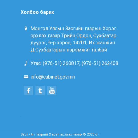
Холбоо барих
Монгол Улсын Засгийн газрын Хэрэг
эрхлэх газар Төрийн Ордон, Сүхбаатар
дүүрэг, 6-р хороо, 14201, Их жанжин
Д.Сүхбаатарын нэрэмжит талбай
Утас: (976-51) 260817, (976-51) 262408
info@cabinet.gov.mn
Засгийн газрын Хэрэг эрхлэх газар © 2025 он.