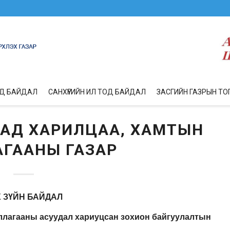
ОД БАЙДАЛ
САНХҮҮГИЙН ИЛ ТОД БАЙДАЛ
ЗАСГИЙН ГАЗРЫН ТО
ГАДААД ХАРИЛЦАА, ХАМТЫН
ГААНЫ ГАЗАР
Х ЗҮЙН БАЙДАЛ
иллагааны асуудал хариуцсан зохион байгуулалтын