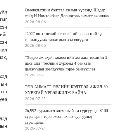
Өвөлжилтийн бэлтгэл ажлын хүрээнд Шадар
үйл
сайд Н.Номтойбаяр Дорноговь аймагт ажиллав
гыг
2026-08-06
сэн
“2027 оны төсвийн төсөл”-ийг олон нийтэд
ийг
танилцуулах танхимын хэлэлцүүлэг
сэн
2026-08-05
ижил
“Хөдөө аж ахуй, хөдөөгийн хөгжил төслийн 2
лах,
дахь шат” төслийн хүрээнд 4 банктай
дамжуулан зээлдүүлэх гэрээ байгууллаа
2026-07-23
хэд
мтын
ТӨВ АЙМАГТ ӨВЛИЙН БЭЛТГЭЛ АЖИЛ 80
гын
ХУВЬТАЙ ҮРГЭЛЖИЛЖ БАЙНА.
2026-07-23
үеэ
26,992 суралцагч хотхоны бага сургуульд, 8100
суралцагч төрөлжсөн ахлах сургуульд
дэд
суралцана.
длын
2026-07-21