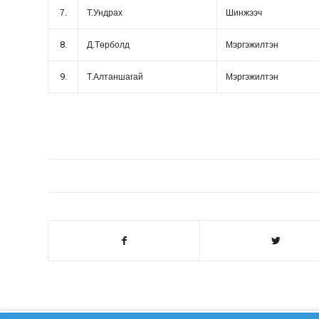
7.
Т.Ундрах
Шинжээч
8.
Д.Төрболд
Мэргэжилтэн
9.
Т.Алтаншагай
Мэргэжилтэн