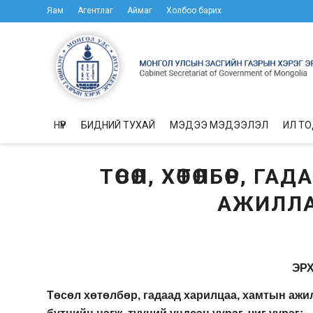
Яам
Агентлаг
Аймаг
Холбоо барих
НҮҮР
БИДНИЙ ТУХАЙ
МЭДЭЭ МЭДЭЭЛЭЛ
ИЛ Т
ТӨСӨЛ, ХӨТӨЛБӨР, 
АЖИЛЛА
ЭР
Төсөл хөтөлбөр, гадаад харилцаа, хамтын аж