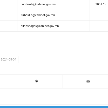
t.undrakh@cabinet.gov.mn
260175
turbold.d@cabinet.gov.mn
altanshagai@cabinet.gov.mn
/
2021-05-04