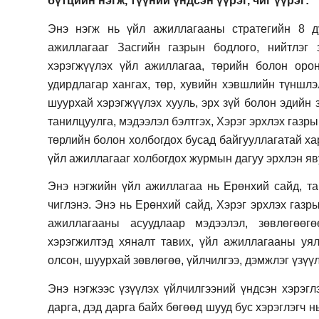
бүтцийн нэгж, түүний үндсэн үүрэг, чиг үүрэг:
Энэ нэгж нь үйл ажиллагааны стратегийн 8 д
ажиллагааг Засгийн газрын бодлого, нийтлэг 
хэрэгжүүлэх үйл ажиллагаа, төрийн болон оро
удирдлагар хангах, төр, хувийн хэвшлийн түншлэ
шуурхай хэрэгжүүлэх хууль, эрх зүй болон эдийн
танилцуулга, мэдээлэл бэлтгэх, Хэрэг эрхлэх газ
төрлийн болон холбогдох бусад байгууллагатай ха
үйл ажиллагааг холбогдох журмын дагуу эрхлэн яву
Энэ нэгжийн үйл ажиллагаа нь Ерөнхий сайд, т
чиглэнэ. Энэ нь Ерөнхий сайд, Хэрэг эрхлэх газр
ажиллагааны асуудлаар мэдээлэл, зөвлөгөөг
хэрэгжилтэд хяналт тавих, үйл ажиллагааны уял
олсон, шуурхай зөвлөгөө, үйлчилгээ, дэмжлэг үзүү
Энэ нэгжээс үзүүлэх үйлчилгээний үндсэн хэрэгл
дарга, дэд дарга байх бөгөөд шууд бус хэрэглэгч