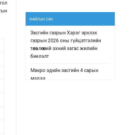
 гол
тын
ФАЙЛЫН САН
Засгийн газрын Хэрэг эрхлэх
газрын 2026 оны гүйцэтгэлийн
төлөвлөгөөний эхний хагас жилийн
биелэлт
Макро эдийн засгийн 4 сарын
мэдээ
“Монгол Улсын Засгийн газрын
2024-2028 оны үйл ажиллагааны
хөтөлбөр”-ийн хэрэгжилтийн явц
болон “Монгол Улсын хөгжлийн
2025 оны төлөвлөгөө”-ний гүйцэтгэлд
хийсэн хяналт-шинжилгээ,