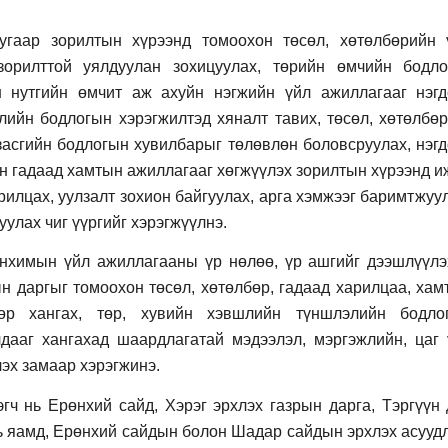
угаар зорилтын хүрээнд томоохон төсөл, хөтөлбөрийн 
зорилттой уялдуулан зохицуулах, төрийн өмчийн бодло
н нутгийн өмчит аж ахуйн нэгжийн үйл ажиллагааг нэгд
лийн бодлогын хэрэгжилтэд хяналт тавих, төсөл, хөтөлбөр
 засгийн бодлогын хувилбарыг төлөвлөн боловсруулах, нэгд
рын гадаад хамтын ажиллагааг хөгжүүлэх зорилтын хүрээнд 
рилцах, уулзалт зохион байгуулах, арга хэмжээг баримтжуу
улах чиг үүргийг хэрэгжүүлнэ.
анхимын үйл ажиллагааны үр нөлөө, үр ашгийг дээшлүүлэ
ын даргыг томоохон төсөл, хөтөлбөр, гадаад харилцаа, ха
өөр хангах, төр, хувийн хэвшлийн түншлэлийн бодло
дааг хангахад шаардлагатай мэдээлэл, мэргэжлийн, цаг 
лэх замаар хэрэгжинэ.
эгч нь Ерөнхий сайд, Хэрэг эрхлэх газрын дарга, Тэргүүн 
 нь яамд, Ерөнхий сайдын болон Шадар сайдын эрхлэх асуу