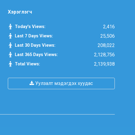
Засгийн газрын Хэрэг эрхлэх
газрын 2025 оны эхний хагас
Хэрэглэгч
жилийн гүйцэтгэлийн төлөвлөгөөний
биелэлт
Today's Views:
2,416
Last 7 Days Views:
25,506
Засгийн газрын Хэрэг эрхлэх
Last 30 Days Views:
208,022
газрын 2025 оны гүйцэтгэлийн
Last 365 Days Views:
2,128,756
төлөвлөгөө
Total Views:
2,139,938
Хууль тогтоомж, тогтоол
шийдвэрийн хэрэгжилтэд хийсэн
Уулзалт мэдэгдэх хуудас
хяналт шинжилгээний тайлан
/2025 оны эхний хагас жилийн
байдлаар/
Засгийн газрын Иргэд, олон
нийттэй харилцах 11-11 төвд
иргэдээс ирүүлсэн өргөдөл, гомдол,