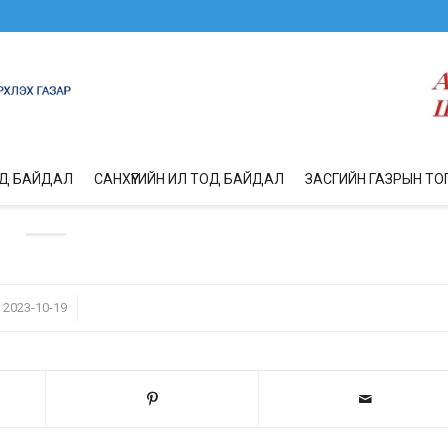
ОД БАЙДАЛ
САНХҮҮГИЙН ИЛ ТОД БАЙДАЛ
ЗАСГИЙН ГАЗРЫН ТО
/
2023-10-19