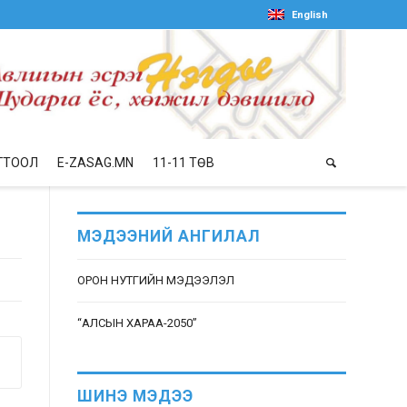
English
ГТООЛ
E-ZASAG.MN
11-11 ТӨВ
МЭДЭЭНИЙ АНГИЛАЛ
ОРОН НУТГИЙН МЭДЭЭЛЭЛ
“АЛСЫН ХАРАА-2050”
ШИНЭ МЭДЭЭ