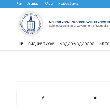
Яам
Агентлаг
Аймаг
Холбоо барих
НҮҮР
БИДНИЙ ТУХАЙ
МЭДЭЭ МЭДЭЭЛЭЛ
ИЛ Т