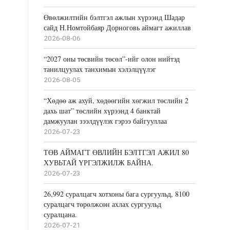
Өвөлжилтийн бэлтгэл ажлын хүрээнд Шадар
сайд Н.Номтойбаяр Дорноговь аймагт ажиллав
2026-08-06
“2027 оны төсвийн төсөл”-ийг олон нийтэд
танилцуулах танхимын хэлэлцүүлэг
2026-08-05
“Хөдөө аж ахуй, хөдөөгийн хөгжил төслийн 2
дахь шат” төслийн хүрээнд 4 банктай
дамжуулан зээлдүүлэх гэрээ байгууллаа
2026-07-23
ТӨВ АЙМАГТ ӨВЛИЙН БЭЛТГЭЛ АЖИЛ 80
ХУВЬТАЙ ҮРГЭЛЖИЛЖ БАЙНА.
2026-07-23
26,992 суралцагч хотхоны бага сургуульд, 8100
суралцагч төрөлжсөн ахлах сургуульд
суралцана.
2026-07-21