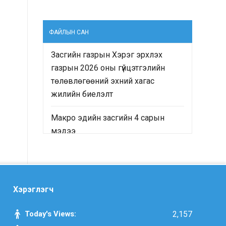
ФАЙЛЫН САН
Засгийн газрын Хэрэг эрхлэх
газрын 2026 оны гүйцэтгэлийн
төлөвлөгөөний эхний хагас
жилийн биелэлт
Макро эдийн засгийн 4 сарын
мэдээ
“Монгол Улсын Засгийн газрын
2024-2028 оны үйл ажиллагааны
хөтөлбөр”-ийн хэрэгжилтийн явц
Хэрэглэгч
болон “Монгол Улсын хөгжлийн
2025 оны төлөвлөгөө”-ний
Today's Views:
2,157
гүйцэтгэлд хийсэн хяналт-