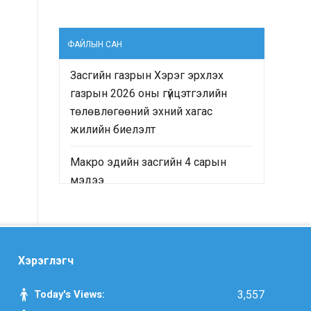
ФАЙЛЫН САН
Засгийн газрын Хэрэг эрхлэх
газрын 2026 оны гүйцэтгэлийн
төлөвлөгөөний эхний хагас
жилийн биелэлт
Макро эдийн засгийн 4 сарын
мэдээ
“Монгол Улсын Засгийн газрын
2024-2028 оны үйл ажиллагааны
хөтөлбөр”-ийн хэрэгжилтийн явц
Хэрэглэгч
болон “Монгол Улсын хөгжлийн
2025 оны төлөвлөгөө”-ний
Today's Views:
3,557
гүйцэтгэлд хийсэн хяналт-