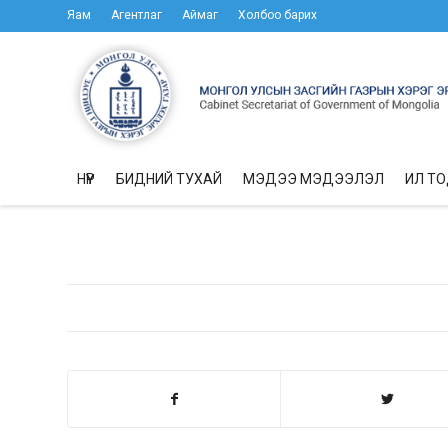
Яам
Агентлаг
Аймаг
Холбоо барих
НҮҮР
БИДНИЙ ТУХАЙ
МЭДЭЭ МЭДЭЭЛЭЛ
ИЛ Т