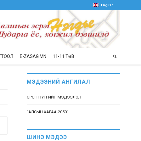
English
ГТООЛ
E-ZASAG.MN
11-11 ТӨВ
МЭДЭЭНИЙ АНГИЛАЛ
ОРОН НУТГИЙН МЭДЭЭЛЭЛ
“АЛСЫН ХАРАА-2050”
ШИНЭ МЭДЭЭ