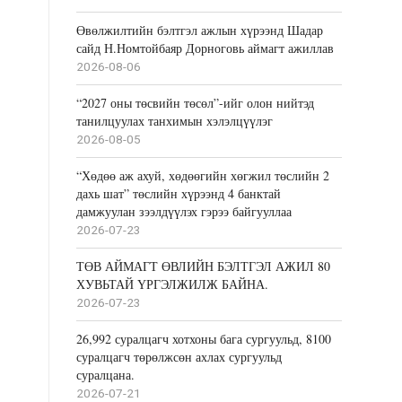
Өвөлжилтийн бэлтгэл ажлын хүрээнд Шадар
сайд Н.Номтойбаяр Дорноговь аймагт ажиллав
2026-08-06
“2027 оны төсвийн төсөл”-ийг олон нийтэд
танилцуулах танхимын хэлэлцүүлэг
2026-08-05
“Хөдөө аж ахуй, хөдөөгийн хөгжил төслийн 2
дахь шат” төслийн хүрээнд 4 банктай
дамжуулан зээлдүүлэх гэрээ байгууллаа
2026-07-23
ТӨВ АЙМАГТ ӨВЛИЙН БЭЛТГЭЛ АЖИЛ 80
ХУВЬТАЙ ҮРГЭЛЖИЛЖ БАЙНА.
2026-07-23
26,992 суралцагч хотхоны бага сургуульд, 8100
суралцагч төрөлжсөн ахлах сургуульд
суралцана.
2026-07-21