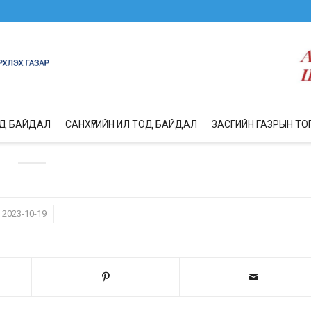
ОД БАЙДАЛ
САНХҮҮГИЙН ИЛ ТОД БАЙДАЛ
ЗАСГИЙН ГАЗРЫН ТО
/
2023-10-19