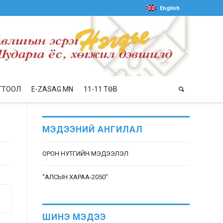
English
ГТООЛ
E-ZASAG.MN
11-11 ТӨВ
МЭДЭЭНИЙ АНГИЛАЛ
ОРОН НУТГИЙН МЭДЭЭЛЭЛ
“АЛСЫН ХАРАА-2050”
ШИНЭ МЭДЭЭ