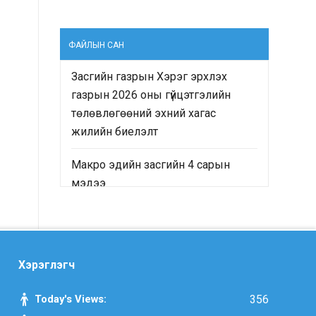
ФАЙЛЫН САН
Засгийн газрын Хэрэг эрхлэх
газрын 2026 оны гүйцэтгэлийн
төлөвлөгөөний эхний хагас
жилийн биелэлт
Макро эдийн засгийн 4 сарын
мэдээ
“Монгол Улсын Засгийн газрын
2024-2028 оны үйл ажиллагааны
хөтөлбөр”-ийн хэрэгжилтийн явц
Хэрэглэгч
болон “Монгол Улсын хөгжлийн
2025 оны төлөвлөгөө”-ний
Today's Views:
356
гүйцэтгэлд хийсэн хяналт-