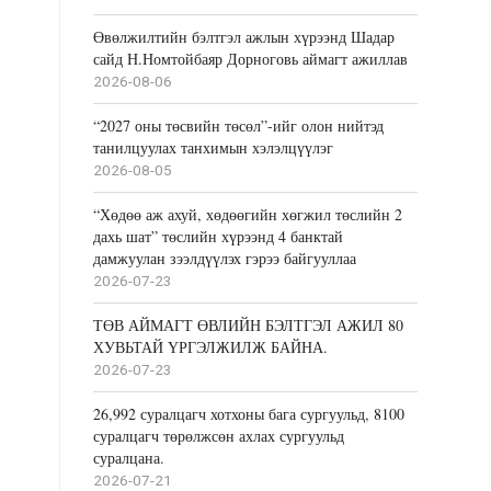
Өвөлжилтийн бэлтгэл ажлын хүрээнд Шадар
сайд Н.Номтойбаяр Дорноговь аймагт ажиллав
2026-08-06
“2027 оны төсвийн төсөл”-ийг олон нийтэд
танилцуулах танхимын хэлэлцүүлэг
2026-08-05
“Хөдөө аж ахуй, хөдөөгийн хөгжил төслийн 2
дахь шат” төслийн хүрээнд 4 банктай
дамжуулан зээлдүүлэх гэрээ байгууллаа
2026-07-23
ТӨВ АЙМАГТ ӨВЛИЙН БЭЛТГЭЛ АЖИЛ 80
ХУВЬТАЙ ҮРГЭЛЖИЛЖ БАЙНА.
2026-07-23
26,992 суралцагч хотхоны бага сургуульд, 8100
суралцагч төрөлжсөн ахлах сургуульд
суралцана.
2026-07-21