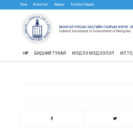
Яам
Агентлаг
Аймаг
Холбоо барих
НҮҮР
БИДНИЙ ТУХАЙ
МЭДЭЭ МЭДЭЭЛЭЛ
ИЛ Т