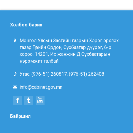
Холбоо барих
Монгол Улсын Засгийн газрын Хэрэг эрхлэх
газар Төрийн Ордон, Сүхбаатар дүүрэг, 6-р
хороо, 14201, Их жанжин Д.Сүхбаатарын
нэрэмжит талбай
Утас: (976-51) 260817, (976-51) 262408
info@cabinet.gov.mn
Байршил