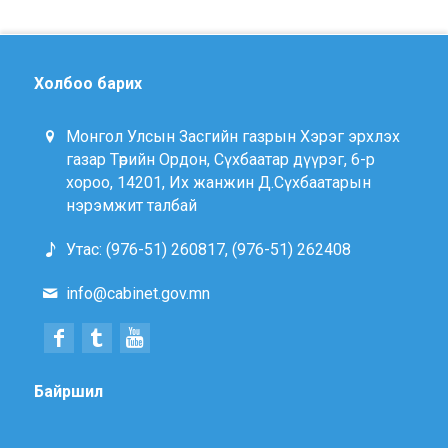
Холбоо барих
Монгол Улсын Засгийн газрын Хэрэг эрхлэх
газар Төрийн Ордон, Сүхбаатар дүүрэг, 6-р
хороо, 14201, Их жанжин Д.Сүхбаатарын
нэрэмжит талбай
Утас: (976-51) 260817, (976-51) 262408
info@cabinet.gov.mn
Байршил