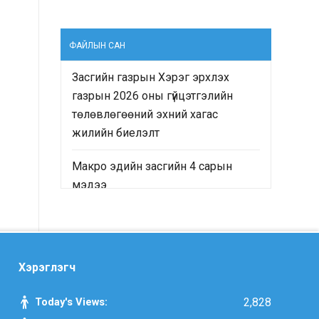
ФАЙЛЫН САН
Засгийн газрын Хэрэг эрхлэх
газрын 2026 оны гүйцэтгэлийн
төлөвлөгөөний эхний хагас
жилийн биелэлт
Макро эдийн засгийн 4 сарын
мэдээ
“Монгол Улсын Засгийн газрын
2024-2028 оны үйл ажиллагааны
хөтөлбөр”-ийн хэрэгжилтийн явц
Хэрэглэгч
болон “Монгол Улсын хөгжлийн
2025 оны төлөвлөгөө”-ний
Today's Views:
2,828
гүйцэтгэлд хийсэн хяналт-