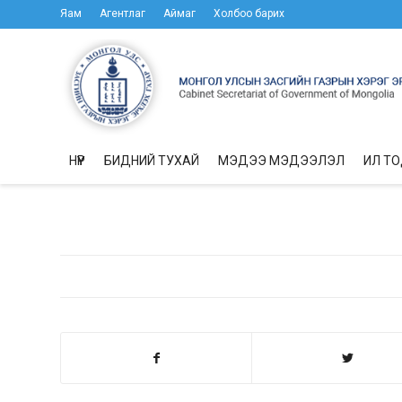
Яам
Агентлаг
Аймаг
Холбоо барих
НҮҮР
БИДНИЙ ТУХАЙ
МЭДЭЭ МЭДЭЭЛЭЛ
ИЛ Т