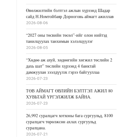
Өвөлжилтийн бэлтгэл ажлын хүрээнд Шадар
сайд Н.Номтойбаяр Дорноговь аймагт ажиллав
2026-08-06
“2027 оны төсвийн төсөл”-ийг олон нийтэд
танилцуулах танхимын хэлэлцүүлэг
2026-08-05
“Хөдөө аж ахуй, хөдөөгийн хөгжил төслийн 2
дахь шат” төслийн хүрээнд 4 банктай
дамжуулан зээлдүүлэх гэрээ байгууллаа
2026-07-23
ТӨВ АЙМАГТ ӨВЛИЙН БЭЛТГЭЛ АЖИЛ 80
ХУВЬТАЙ ҮРГЭЛЖИЛЖ БАЙНА.
2026-07-23
26,992 суралцагч хотхоны бага сургуульд, 8100
суралцагч төрөлжсөн ахлах сургуульд
суралцана.
2026-07-21