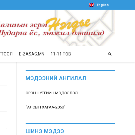
English
ГТООЛ
E-ZASAG.MN
11-11 ТӨВ
МЭДЭЭНИЙ АНГИЛАЛ
ОРОН НУТГИЙН МЭДЭЭЛЭЛ
“АЛСЫН ХАРАА-2050”
ШИНЭ МЭДЭЭ