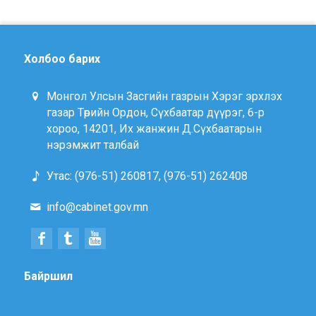
Холбоо барих
Монгол Улсын Засгийн газрын Хэрэг эрхлэх
газар Төрийн Ордон, Сүхбаатар дүүрэг, 6-р
хороо, 14201, Их жанжин Д.Сүхбаатарын
нэрэмжит талбай
Утас: (976-51) 260817, (976-51) 262408
info@cabinet.gov.mn
Байршил