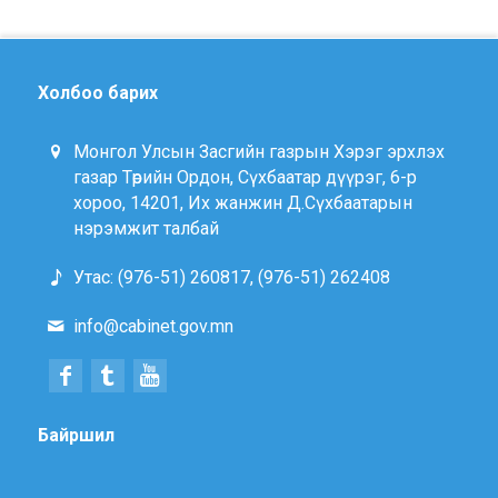
Холбоо барих
Монгол Улсын Засгийн газрын Хэрэг эрхлэх
газар Төрийн Ордон, Сүхбаатар дүүрэг, 6-р
хороо, 14201, Их жанжин Д.Сүхбаатарын
нэрэмжит талбай
Утас: (976-51) 260817, (976-51) 262408
info@cabinet.gov.mn
Байршил