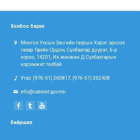
Холбоо барих
Монгол Улсын Засгийн газрын Хэрэг эрхлэх
газар Төрийн Ордон, Сүхбаатар дүүрэг, 6-р
хороо, 14201, Их жанжин Д.Сүхбаатарын
нэрэмжит талбай
Утас: (976-51) 260817, (976-51) 262408
info@cabinet.gov.mn
Байршил