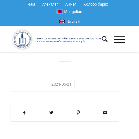
Яам
Агентлаг
Аймаг
Холбоо барих
Mongolian
English
/
2021-06-21