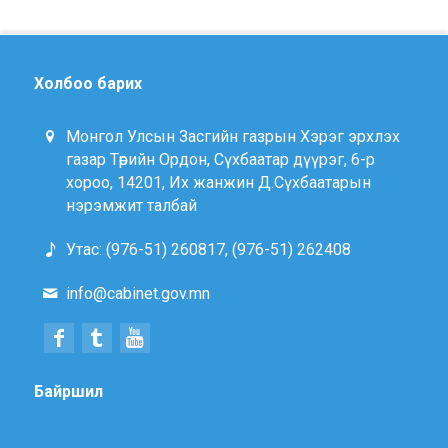
Холбоо барих
Монгол Улсын Засгийн газрын Хэрэг эрхлэх
газар Төрийн Ордон, Сүхбаатар дүүрэг, 6-р
хороо, 14201, Их жанжин Д.Сүхбаатарын
нэрэмжит талбай
Утас: (976-51) 260817, (976-51) 262408
info@cabinet.gov.mn
Байршил