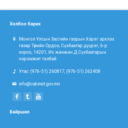
Холбоо барих
Монгол Улсын Засгийн газрын Хэрэг эрхлэх
газар Төрийн Ордон, Сүхбаатар дүүрэг, 6-р
хороо, 14201, Их жанжин Д.Сүхбаатарын
нэрэмжит талбай
Утас: (976-51) 260817, (976-51) 262408
info@cabinet.gov.mn
Байршил