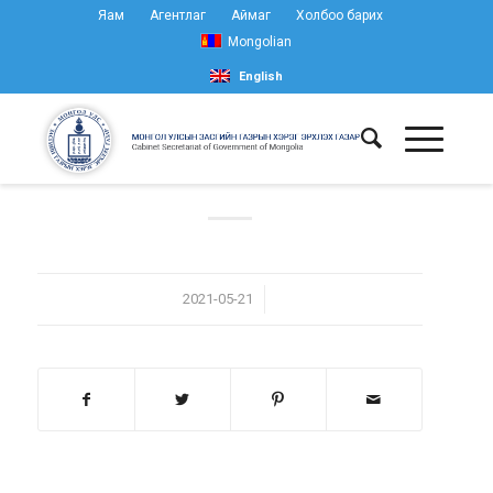
Яам
Агентлаг
Аймаг
Холбоо барих
Mongolian
English
/
2021-05-21