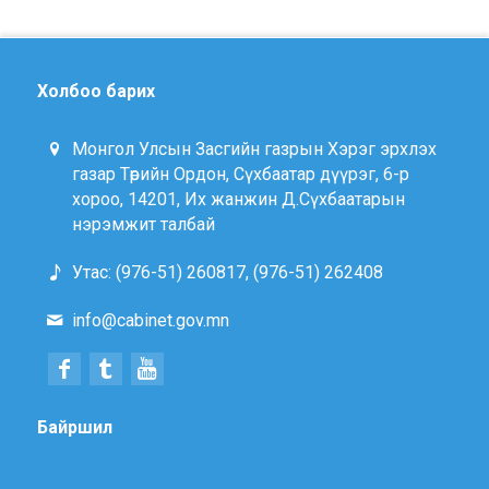
Холбоо барих
Монгол Улсын Засгийн газрын Хэрэг эрхлэх
газар Төрийн Ордон, Сүхбаатар дүүрэг, 6-р
хороо, 14201, Их жанжин Д.Сүхбаатарын
нэрэмжит талбай
Утас: (976-51) 260817, (976-51) 262408
info@cabinet.gov.mn
Байршил