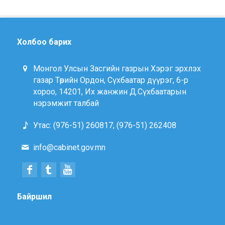
Холбоо барих
Монгол Улсын Засгийн газрын Хэрэг эрхлэх
газар Төрийн Ордон, Сүхбаатар дүүрэг, 6-р
хороо, 14201, Их жанжин Д.Сүхбаатарын
нэрэмжит талбай
Утас: (976-51) 260817, (976-51) 262408
info@cabinet.gov.mn
Байршил