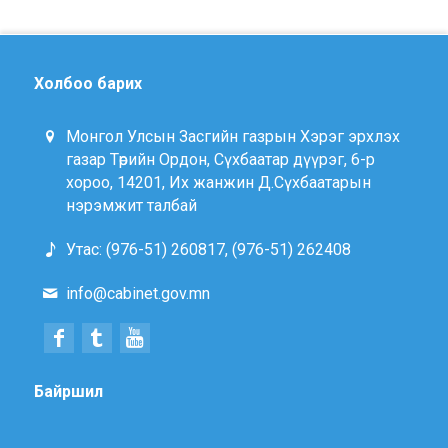
Холбоо барих
Монгол Улсын Засгийн газрын Хэрэг эрхлэх
газар Төрийн Ордон, Сүхбаатар дүүрэг, 6-р
хороо, 14201, Их жанжин Д.Сүхбаатарын
нэрэмжит талбай
Утас: (976-51) 260817, (976-51) 262408
info@cabinet.gov.mn
Байршил