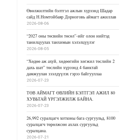
Өвөлжилтийн бэлтгэл ажлын хүрээнд Шадар
сайд Н.Номтойбаяр Дорноговь аймагт ажиллав
2026-08-06
“2027 оны төсвийн төсөл”-ийг олон нийтэд
танилцуулах танхимын хэлэлцүүлэг
2026-08-05
“Хөдөө аж ахуй, хөдөөгийн хөгжил төслийн 2
дахь шат” төслийн хүрээнд 4 банктай
дамжуулан зээлдүүлэх гэрээ байгууллаа
2026-07-23
ТӨВ АЙМАГТ ӨВЛИЙН БЭЛТГЭЛ АЖИЛ 80
ХУВЬТАЙ ҮРГЭЛЖИЛЖ БАЙНА.
2026-07-23
26,992 суралцагч хотхоны бага сургуульд, 8100
суралцагч төрөлжсөн ахлах сургуульд
суралцана.
2026-07-21