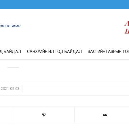
ОД БАЙДАЛ
САНХҮҮГИЙН ИЛ ТОД БАЙДАЛ
ЗАСГИЙН ГАЗРЫН ТО
/
2021-05-03