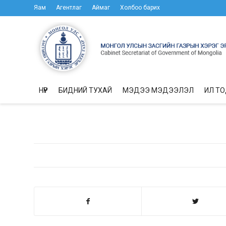
Яам
Агентлаг
Аймаг
Холбоо барих
НҮҮР
БИДНИЙ ТУХАЙ
МЭДЭЭ МЭДЭЭЛЭЛ
ИЛ Т