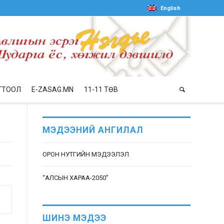
English
ГТООЛ
E-ZASAG.MN
11-11 ТӨВ
МЭДЭЭНИЙ АНГИЛАЛ
ОРОН НУТГИЙН МЭДЭЭЛЭЛ
“АЛСЫН ХАРАА-2050”
ШИНЭ МЭДЭЭ