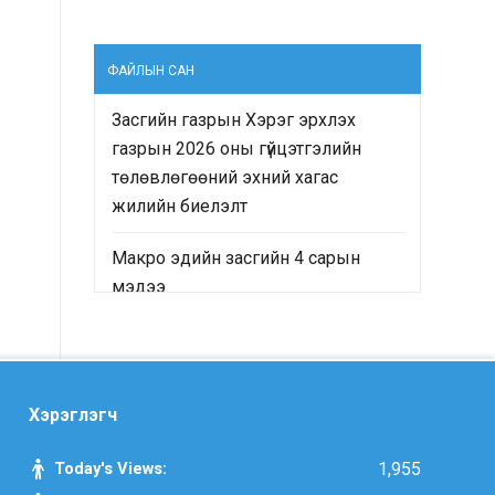
ФАЙЛЫН САН
Засгийн газрын Хэрэг эрхлэх
газрын 2026 оны гүйцэтгэлийн
төлөвлөгөөний эхний хагас
жилийн биелэлт
Макро эдийн засгийн 4 сарын
мэдээ
“Монгол Улсын Засгийн газрын
2024-2028 оны үйл ажиллагааны
хөтөлбөр”-ийн хэрэгжилтийн явц
Хэрэглэгч
болон “Монгол Улсын хөгжлийн
2025 оны төлөвлөгөө”-ний
Today's Views:
1,955
гүйцэтгэлд хийсэн хяналт-