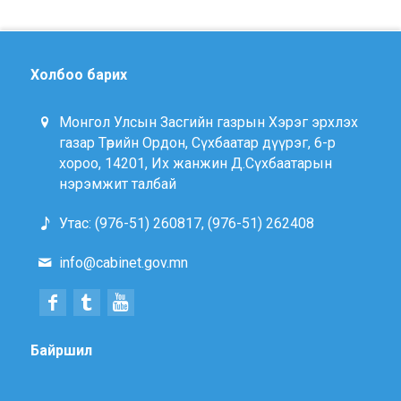
Холбоо барих
Монгол Улсын Засгийн газрын Хэрэг эрхлэх
газар Төрийн Ордон, Сүхбаатар дүүрэг, 6-р
хороо, 14201, Их жанжин Д.Сүхбаатарын
нэрэмжит талбай
Утас: (976-51) 260817, (976-51) 262408
info@cabinet.gov.mn
Байршил