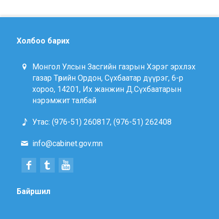
Холбоо барих
Монгол Улсын Засгийн газрын Хэрэг эрхлэх
газар Төрийн Ордон, Сүхбаатар дүүрэг, 6-р
хороо, 14201, Их жанжин Д.Сүхбаатарын
нэрэмжит талбай
Утас: (976-51) 260817, (976-51) 262408
info@cabinet.gov.mn
Байршил