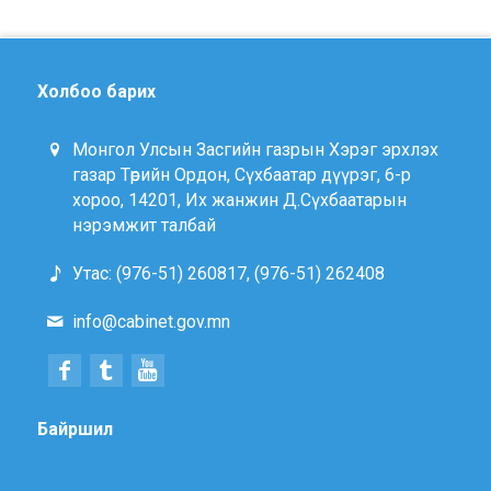
Холбоо барих
Монгол Улсын Засгийн газрын Хэрэг эрхлэх
газар Төрийн Ордон, Сүхбаатар дүүрэг, 6-р
хороо, 14201, Их жанжин Д.Сүхбаатарын
нэрэмжит талбай
Утас: (976-51) 260817, (976-51) 262408
info@cabinet.gov.mn
Байршил