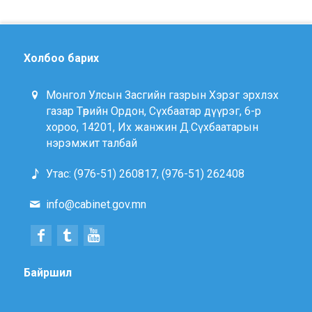
Холбоо барих
Монгол Улсын Засгийн газрын Хэрэг эрхлэх
газар Төрийн Ордон, Сүхбаатар дүүрэг, 6-р
хороо, 14201, Их жанжин Д.Сүхбаатарын
нэрэмжит талбай
Утас: (976-51) 260817, (976-51) 262408
info@cabinet.gov.mn
Байршил