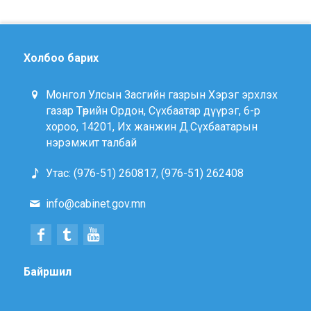
Холбоо барих
Монгол Улсын Засгийн газрын Хэрэг эрхлэх
газар Төрийн Ордон, Сүхбаатар дүүрэг, 6-р
хороо, 14201, Их жанжин Д.Сүхбаатарын
нэрэмжит талбай
Утас: (976-51) 260817, (976-51) 262408
info@cabinet.gov.mn
Байршил