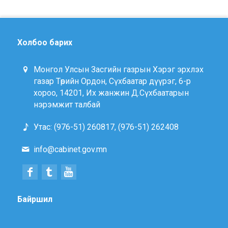
Холбоо барих
Монгол Улсын Засгийн газрын Хэрэг эрхлэх
газар Төрийн Ордон, Сүхбаатар дүүрэг, 6-р
хороо, 14201, Их жанжин Д.Сүхбаатарын
нэрэмжит талбай
Утас: (976-51) 260817, (976-51) 262408
info@cabinet.gov.mn
Байршил