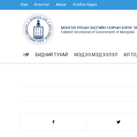
Яам
Агентлаг
Аймаг
Холбоо барих
НҮҮР
БИДНИЙ ТУХАЙ
МЭДЭЭ МЭДЭЭЛЭЛ
ИЛ Т