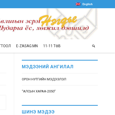
English
ГТООЛ
E-ZASAG.MN
11-11 ТӨВ
МЭДЭЭНИЙ АНГИЛАЛ
ОРОН НУТГИЙН МЭДЭЭЛЭЛ
“АЛСЫН ХАРАА-2050”
ШИНЭ МЭДЭЭ