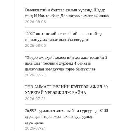
Өвөлжилтийн бэлтгэл ажлын хүрээнд Шадар
сайд Н.Номтойбаяр Дорноговь аймагт ажиллав
2026-08-06
“2027 оны төсвийн төсөл”-ийг олон нийтэд
танилцуулах танхимын хэлэлцүүлэг
2026-08-05
“Хөдөө аж ахуй, хөдөөгийн хөгжил төслийн 2
дахь шат” төслийн хүрээнд 4 банктай
дамжуулан зээлдүүлэх гэрээ байгууллаа
2026-07-23
ТӨВ АЙМАГТ ӨВЛИЙН БЭЛТГЭЛ АЖИЛ 80
ХУВЬТАЙ ҮРГЭЛЖИЛЖ БАЙНА.
2026-07-23
26,992 суралцагч хотхоны бага сургуульд, 8100
суралцагч төрөлжсөн ахлах сургуульд
суралцана.
2026-07-21