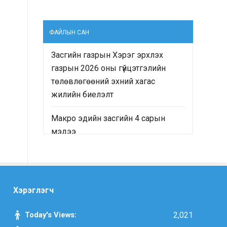
ФАЙЛЫН САН
Засгийн газрын Хэрэг эрхлэх
газрын 2026 оны гүйцэтгэлийн
төлөвлөгөөний эхний хагас
жилийн биелэлт
Макро эдийн засгийн 4 сарын
мэдээ
“Монгол Улсын Засгийн газрын
2024-2028 оны үйл ажиллагааны
хөтөлбөр”-ийн хэрэгжилтийн явц
Хэрэглэгч
болон “Монгол Улсын хөгжлийн
2025 оны төлөвлөгөө”-ний
Today's Views:
2,021
гүйцэтгэлд хийсэн хяналт-