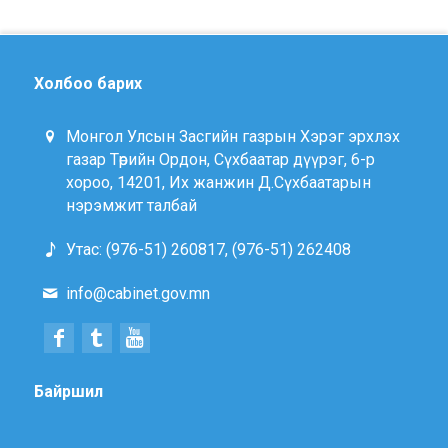
Холбоо барих
Монгол Улсын Засгийн газрын Хэрэг эрхлэх
газар Төрийн Ордон, Сүхбаатар дүүрэг, 6-р
хороо, 14201, Их жанжин Д.Сүхбаатарын
нэрэмжит талбай
Утас: (976-51) 260817, (976-51) 262408
info@cabinet.gov.mn
Байршил