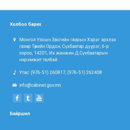
Холбоо барих
Монгол Улсын Засгийн газрын Хэрэг эрхлэх
газар Төрийн Ордон, Сүхбаатар дүүрэг, 6-р
хороо, 14201, Их жанжин Д.Сүхбаатарын
нэрэмжит талбай
Утас: (976-51) 260817, (976-51) 262408
info@cabinet.gov.mn
Байршил