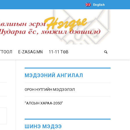
English
ГТООЛ
E-ZASAG.MN
11-11 ТӨВ
МЭДЭЭНИЙ АНГИЛАЛ
ОРОН НУТГИЙН МЭДЭЭЛЭЛ
“АЛСЫН ХАРАА-2050”
ШИНЭ МЭДЭЭ