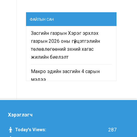
ФАЙЛЫН САН
Засгийн газрын Хэрэг эрхлэх
газрын 2026 оны гүйцэтгэлийн
төлөвлөгөөний эхний хагас
жилийн биелэлт
Макро эдийн засгийн 4 сарын
мэдээ
“Монгол Улсын Засгийн газрын
2024-2028 оны үйл ажиллагааны
хөтөлбөр”-ийн хэрэгжилтийн явц
Хэрэглэгч
болон “Монгол Улсын хөгжлийн
2025 оны төлөвлөгөө”-ний
Today's Views:
287
гүйцэтгэлд хийсэн хяналт-