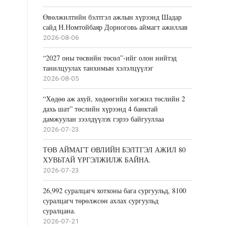
Өвөлжилтийн бэлтгэл ажлын хүрээнд Шадар
сайд Н.Номтойбаяр Дорноговь аймагт ажиллав
2026-08-06
“2027 оны төсвийн төсөл”-ийг олон нийтэд
танилцуулах танхимын хэлэлцүүлэг
2026-08-05
“Хөдөө аж ахуй, хөдөөгийн хөгжил төслийн 2
дахь шат” төслийн хүрээнд 4 банктай
дамжуулан зээлдүүлэх гэрээ байгууллаа
2026-07-23
ТӨВ АЙМАГТ ӨВЛИЙН БЭЛТГЭЛ АЖИЛ 80
ХУВЬТАЙ ҮРГЭЛЖИЛЖ БАЙНА.
2026-07-23
26,992 суралцагч хотхоны бага сургуульд, 8100
суралцагч төрөлжсөн ахлах сургуульд
суралцана.
2026-07-21