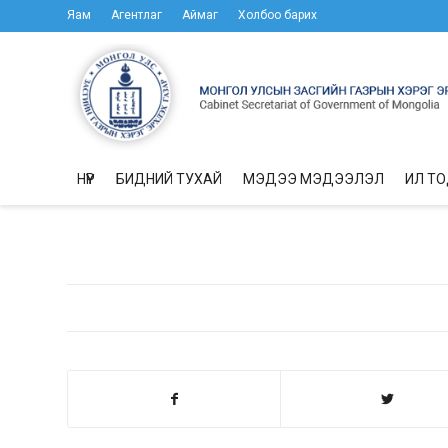
Яам
Агентлаг
Аймаг
Холбоо барих
НҮҮР
БИДНИЙ ТУХАЙ
МЭДЭЭ МЭДЭЭЛЭЛ
ИЛ Т