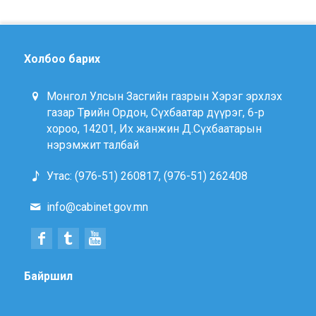
Холбоо барих
Монгол Улсын Засгийн газрын Хэрэг эрхлэх
газар Төрийн Ордон, Сүхбаатар дүүрэг, 6-р
хороо, 14201, Их жанжин Д.Сүхбаатарын
нэрэмжит талбай
Утас: (976-51) 260817, (976-51) 262408
info@cabinet.gov.mn
Байршил