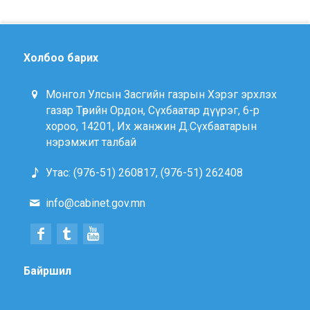
Холбоо барих
Монгол Улсын Засгийн газрын Хэрэг эрхлэх
газар Төрийн Ордон, Сүхбаатар дүүрэг, 6-р
хороо, 14201, Их жанжин Д.Сүхбаатарын
нэрэмжит талбай
Утас: (976-51) 260817, (976-51) 262408
info@cabinet.gov.mn
Байршил