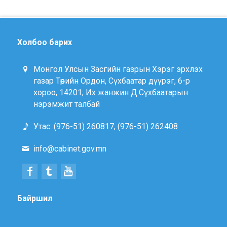
Холбоо барих
Монгол Улсын Засгийн газрын Хэрэг эрхлэх
газар Төрийн Ордон, Сүхбаатар дүүрэг, 6-р
хороо, 14201, Их жанжин Д.Сүхбаатарын
нэрэмжит талбай
Утас: (976-51) 260817, (976-51) 262408
info@cabinet.gov.mn
Байршил