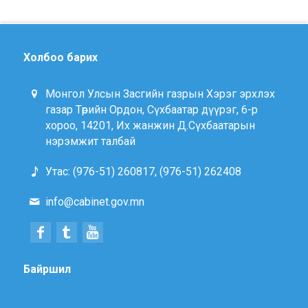
Холбоо барих
Монгол Улсын Засгийн газрын Хэрэг эрхлэх
газар Төрийн Ордон, Сүхбаатар дүүрэг, 6-р
хороо, 14201, Их жанжин Д.Сүхбаатарын
нэрэмжит талбай
Утас: (976-51) 260817, (976-51) 262408
info@cabinet.gov.mn
Байршил