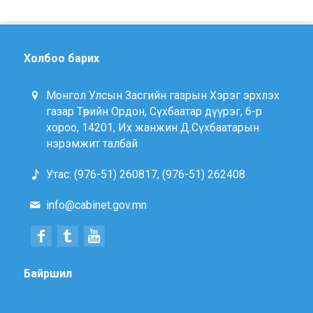
Холбоо барих
Монгол Улсын Засгийн газрын Хэрэг эрхлэх
газар Төрийн Ордон, Сүхбаатар дүүрэг, 6-р
хороо, 14201, Их жанжин Д.Сүхбаатарын
нэрэмжит талбай
Утас: (976-51) 260817, (976-51) 262408
info@cabinet.gov.mn
Байршил