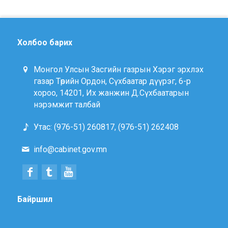
Холбоо барих
Монгол Улсын Засгийн газрын Хэрэг эрхлэх
газар Төрийн Ордон, Сүхбаатар дүүрэг, 6-р
хороо, 14201, Их жанжин Д.Сүхбаатарын
нэрэмжит талбай
Утас: (976-51) 260817, (976-51) 262408
info@cabinet.gov.mn
Байршил