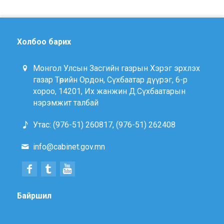
Холбоо барих
Монгол Улсын Засгийн газрын Хэрэг эрхлэх
газар Төрийн Ордон, Сүхбаатар дүүрэг, 6-р
хороо, 14201, Их жанжин Д.Сүхбаатарын
нэрэмжит талбай
Утас: (976-51) 260817, (976-51) 262408
info@cabinet.gov.mn
Байршил