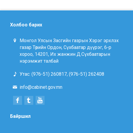
Холбоо барих
Монгол Улсын Засгийн газрын Хэрэг эрхлэх
газар Төрийн Ордон, Сүхбаатар дүүрэг, 6-р
хороо, 14201, Их жанжин Д.Сүхбаатарын
нэрэмжит талбай
Утас: (976-51) 260817, (976-51) 262408
info@cabinet.gov.mn
Байршил