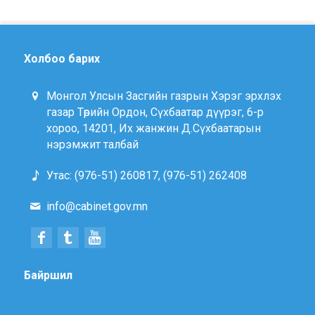
Холбоо барих
Монгол Улсын Засгийн газрын Хэрэг эрхлэх
газар Төрийн Ордон, Сүхбаатар дүүрэг, 6-р
хороо, 14201, Их жанжин Д.Сүхбаатарын
нэрэмжит талбай
Утас: (976-51) 260817, (976-51) 262408
info@cabinet.gov.mn
Байршил