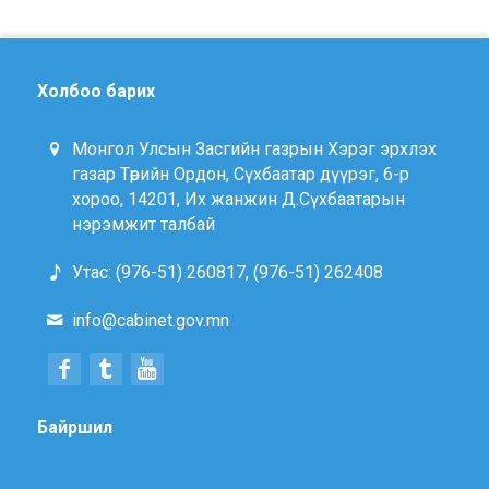
Холбоо барих
Монгол Улсын Засгийн газрын Хэрэг эрхлэх
газар Төрийн Ордон, Сүхбаатар дүүрэг, 6-р
хороо, 14201, Их жанжин Д.Сүхбаатарын
нэрэмжит талбай
Утас: (976-51) 260817, (976-51) 262408
info@cabinet.gov.mn
Байршил