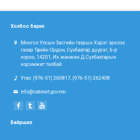
Холбоо барих
Монгол Улсын Засгийн газрын Хэрэг эрхлэх
газар Төрийн Ордон, Сүхбаатар дүүрэг, 6-р
хороо, 14201, Их жанжин Д.Сүхбаатарын
нэрэмжит талбай
Утас: (976-51) 260817, (976-51) 262408
info@cabinet.gov.mn
Байршил