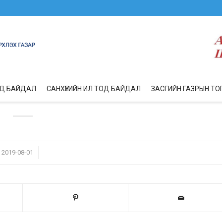
ОД БАЙДАЛ
САНХҮҮГИЙН ИЛ ТОД БАЙДАЛ
ЗАСГИЙН ГАЗРЫН ТО
/
2019-08-01