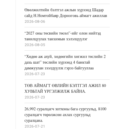
Өвөлжилтийн бэлтгэл ажлын хүрээнд Шадар
сайд Н.Номтойбаяр Дорноговь аймагт ажиллав
2026-08-06
“2027 оны төсвийн төсөл”-ийг олон нийтэд
танилцуулах танхимын хэлэлцүүлэг
2026-08-05
“Хөдөө аж ахуй, хөдөөгийн хөгжил төслийн 2
дахь шат” төслийн хүрээнд 4 банктай
дамжуулан зээлдүүлэх гэрээ байгууллаа
2026-07-23
ТӨВ АЙМАГТ ӨВЛИЙН БЭЛТГЭЛ АЖИЛ 80
ХУВЬТАЙ ҮРГЭЛЖИЛЖ БАЙНА.
2026-07-23
26,992 суралцагч хотхоны бага сургуульд, 8100
суралцагч төрөлжсөн ахлах сургуульд
суралцана.
2026-07-21