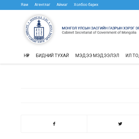
Яам
Агентлаг
Аймаг
Холбоо барих
НҮҮР
БИДНИЙ ТУХАЙ
МЭДЭЭ МЭДЭЭЛЭЛ
ИЛ Т