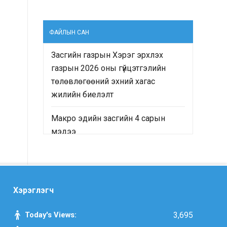
ФАЙЛЫН САН
Засгийн газрын Хэрэг эрхлэх
газрын 2026 оны гүйцэтгэлийн
төлөвлөгөөний эхний хагас
жилийн биелэлт
Макро эдийн засгийн 4 сарын
мэдээ
“Монгол Улсын Засгийн газрын
2024-2028 оны үйл ажиллагааны
хөтөлбөр”-ийн хэрэгжилтийн явц
Хэрэглэгч
болон “Монгол Улсын хөгжлийн
2025 оны төлөвлөгөө”-ний
Today's Views:
3,695
гүйцэтгэлд хийсэн хяналт-