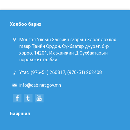
Холбоо барих
Монгол Улсын Засгийн газрын Хэрэг эрхлэх
газар Төрийн Ордон, Сүхбаатар дүүрэг, 6-р
хороо, 14201, Их жанжин Д.Сүхбаатарын
нэрэмжит талбай
Утас: (976-51) 260817, (976-51) 262408
info@cabinet.gov.mn
Байршил