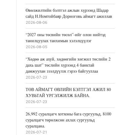
Өвөлжилтийн бэлтгэл ажлын хүрээнд Шадар
сайд Н.Номтойбаяр Дорноговь аймагт ажиллав
2026-08-06
“2027 оны төсвийн төсөл”-ийг олон нийтэд
танилцуулах танхимын хэлэлцүүлэг
2026-08-05
“Хөдөө аж ахуй, хөдөөгийн хөгжил төслийн 2
дахь шат” төслийн хүрээнд 4 банктай
дамжуулан зээлдүүлэх гэрээ байгууллаа
2026-07-23
ТӨВ АЙМАГТ ӨВЛИЙН БЭЛТГЭЛ АЖИЛ 80
ХУВЬТАЙ ҮРГЭЛЖИЛЖ БАЙНА.
2026-07-23
26,992 суралцагч хотхоны бага сургуульд, 8100
суралцагч төрөлжсөн ахлах сургуульд
суралцана.
2026-07-21