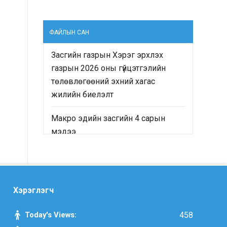
ФАЙЛЫН САН
Засгийн газрын Хэрэг эрхлэх
газрын 2026 оны гүйцэтгэлийн
төлөвлөгөөний эхний хагас
жилийн биелэлт
Макро эдийн засгийн 4 сарын
мэдээ
“Монгол Улсын Засгийн газрын
2024-2028 оны үйл ажиллагааны
хөтөлбөр”-ийн хэрэгжилтийн явц
Хэрэглэгч
болон “Монгол Улсын хөгжлийн
2025 оны төлөвлөгөө”-ний
Today's Views:
458
гүйцэтгэлд хийсэн хяналт-