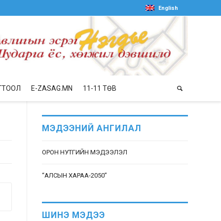
English
ГТООЛ
E-ZASAG.MN
11-11 ТӨВ
МЭДЭЭНИЙ АНГИЛАЛ
ОРОН НУТГИЙН МЭДЭЭЛЭЛ
“АЛСЫН ХАРАА-2050”
ШИНЭ МЭДЭЭ