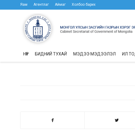
Яам
Агентлаг
Аймаг
Холбоо барих
НҮҮР
БИДНИЙ ТУХАЙ
МЭДЭЭ МЭДЭЭЛЭЛ
ИЛ Т