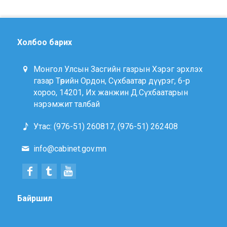
Холбоо барих
Монгол Улсын Засгийн газрын Хэрэг эрхлэх
газар Төрийн Ордон, Сүхбаатар дүүрэг, 6-р
хороо, 14201, Их жанжин Д.Сүхбаатарын
нэрэмжит талбай
Утас: (976-51) 260817, (976-51) 262408
info@cabinet.gov.mn
Байршил