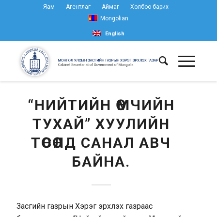
Яам
Агентлаг
Аймаг
Холбоо барих
Mongolian
English
“НИЙТИЙН ӨМЧИЙН
ТУХАЙ” ХУУЛИЙН
ТӨСӨЛД САНАЛ АВЧ
БАЙНА.
Засгийн газрын Хэрэг эрхлэх газраас