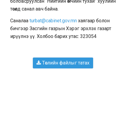
боловсруулсан “Нийтийн өмчийн тухай” хуулийн
төсөлд санал авч байна.
Саналаа
turbat@cabinet.gov.mn
хаягаар болон
бичгээр Засгийн газрын Хэрэг эрхлэх газарт
ирүүлнэ үү. Холбоо барих утас: 323054
Төслийн файлыг татах