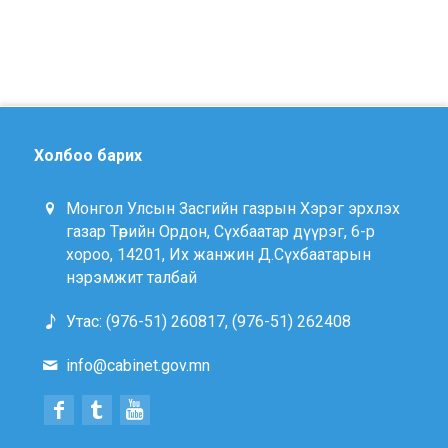
Холбоо барих
Монгол Улсын Засгийн газрын Хэрэг эрхлэх
газар Төрийн Ордон, Сүхбаатар дүүрэг, 6-р
хороо, 14201, Их жанжин Д.Сүхбаатарын
нэрэмжит талбай
Утас: (976-51) 260817, (976-51) 262408
info@cabinet.gov.mn