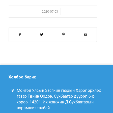
/
2020-07-03
Холбоо барих
Монгол Улсын Засгийн газрын Хэрэг эрхлэх
газар Төрийн Ордон, Сүхбаатар дүүрэг, 6-р
хороо, 14201, Их жанжин Д.Сүхбаатарын
нэрэмжит талбай