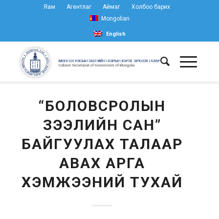
Яам
Агентлаг
Аймаг
Холбоо барих
Mongolian
English
“БОЛОВСРОЛЫН
ЗЭЭЛИЙН САН”
БАЙГУУЛАХ ТАЛААР
АВАХ АРГА
ХЭМЖЭЭНИЙ ТУХАЙ