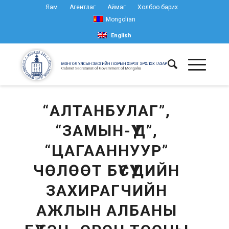
Яам
Агентлаг
Аймаг
Холбоо барих
Mongolian
English
“АЛТАНБУЛАГ”,
“ЗАМЫН-ҮҮД”,
“ЦАГААННУУР”
ЧӨЛӨӨТ БҮСҮҮДИЙН
ЗАХИРАГЧИЙН
АЖЛЫН АЛБАНЫ