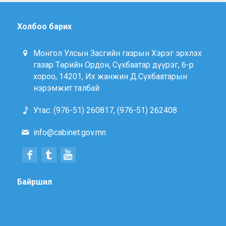
Холбоо барих
Монгол Улсын Засгийн газрын Хэрэг эрхлэх
газар Төрийн Ордон, Сүхбаатар дүүрэг, 6-р
хороо, 14201, Их жанжин Д.Сүхбаатарын
нэрэмжит талбай
Утас: (976-51) 260817, (976-51) 262408
info@cabinet.gov.mn
Байршил