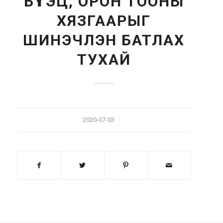
БҮТЭЦ, ОРОН ТООНЫ
ХЯЗГААРЫГ
ШИНЭЧЛЭН БАТЛАХ
ТУХАЙ
/
2020-07-03