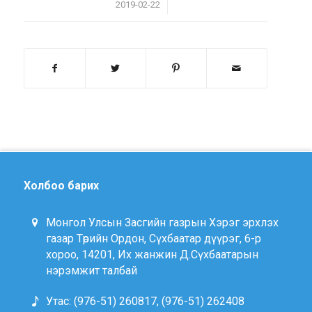
/
2019-02-22
Холбоо барих
Монгол Улсын Засгийн газрын Хэрэг эрхлэх
газар Төрийн Ордон, Сүхбаатар дүүрэг, 6-р
хороо, 14201, Их жанжин Д.Сүхбаатарын
нэрэмжит талбай
Утас: (976-51) 260817, (976-51) 262408