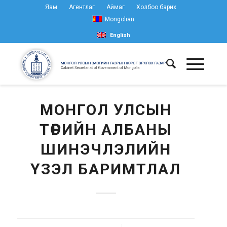
Яам
Агентлаг
Аймаг
Холбоо барих
Mongolian
English
МОНГОЛ УЛСЫН
ТӨРИЙН АЛБАНЫ
ШИНЭЧЛЭЛИЙН
ҮЗЭЛ БАРИМТЛАЛ