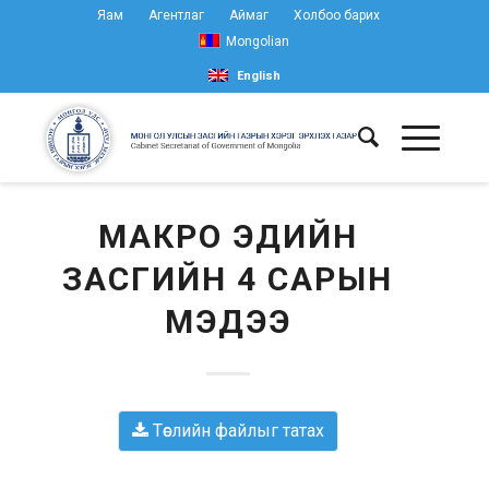
Яам
Агентлаг
Аймаг
Холбоо барих
Mongolian
English
МАКРО ЭДИЙН
ЗАСГИЙН 4 САРЫН
МЭДЭЭ
Төслийн файлыг татах