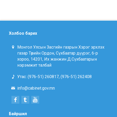
Холбоо барих
Монгол Улсын Засгийн газрын Хэрэг эрхлэх
газар Төрийн Ордон, Сүхбаатар дүүрэг, 6-р
хороо, 14201, Их жанжин Д.Сүхбаатарын
нэрэмжит талбай
Утас: (976-51) 260817, (976-51) 262408
info@cabinet.gov.mn
Байршил