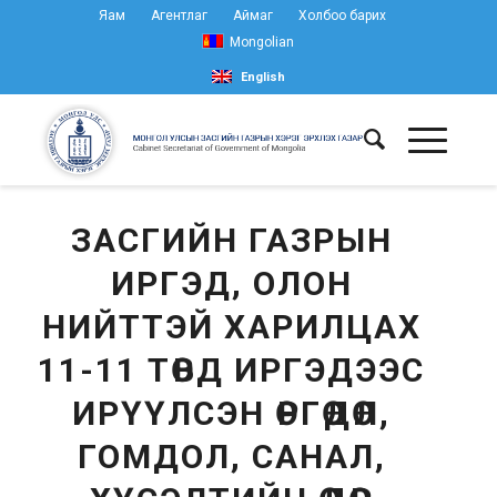
Яам
Агентлаг
Аймаг
Холбоо барих
Mongolian
English
ЗАСГИЙН ГАЗРЫН
ИРГЭД, ОЛОН
НИЙТТЭЙ ХАРИЛЦАХ
11-11 ТӨВД ИРГЭДЭЭС
ИРҮҮЛСЭН ӨРГӨДӨЛ,
ГОМДОЛ, САНАЛ,