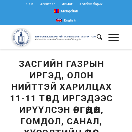
Яам
Агентлаг
Аймаг
Холбоо барих
Mongolian
English
ЗАСГИЙН ГАЗРЫН
ИРГЭД, ОЛОН
НИЙТТЭЙ ХАРИЛЦАХ
11-11 ТӨВД ИРГЭДЭЭС
ИРҮҮЛСЭН ӨРГӨДӨЛ,
ГОМДОЛ, САНАЛ,