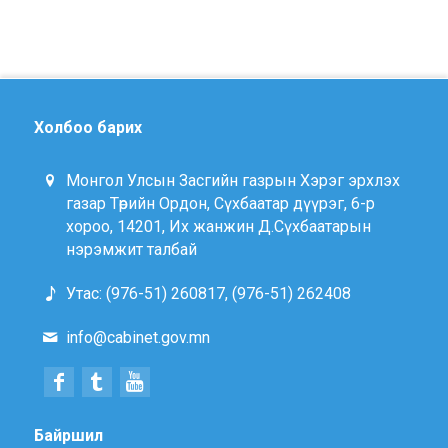
Холбоо барих
Монгол Улсын Засгийн газрын Хэрэг эрхлэх
газар Төрийн Ордон, Сүхбаатар дүүрэг, 6-р
хороо, 14201, Их жанжин Д.Сүхбаатарын
нэрэмжит талбай
Утас: (976-51) 260817, (976-51) 262408
info@cabinet.gov.mn
Байршил