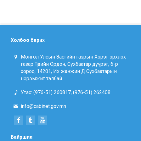
Холбоо барих
Монгол Улсын Засгийн газрын Хэрэг эрхлэх
газар Төрийн Ордон, Сүхбаатар дүүрэг, 6-р
хороо, 14201, Их жанжин Д.Сүхбаатарын
нэрэмжит талбай
Утас: (976-51) 260817, (976-51) 262408
info@cabinet.gov.mn
Байршил