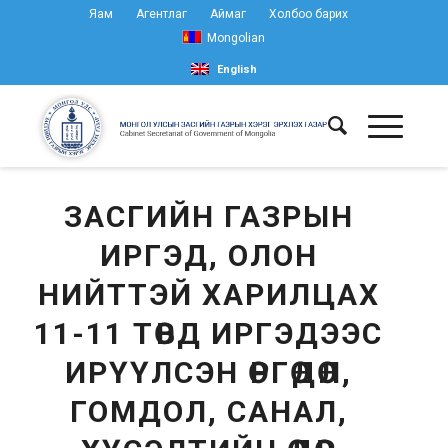
Яам
Агентлаг
Аймаг
Холбоо барих
Mongolian
English
ЗАСГИЙН ГАЗРЫН
ИРГЭД, ОЛОН
НИЙТТЭЙ ХАРИЛЦАХ
11-11 ТӨВД ИРГЭДЭЭС
ИРҮҮЛСЭН ӨРГӨДӨЛ,
ГОМДОЛ, САНАЛ,